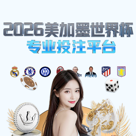
产品分类
首页
产品分类