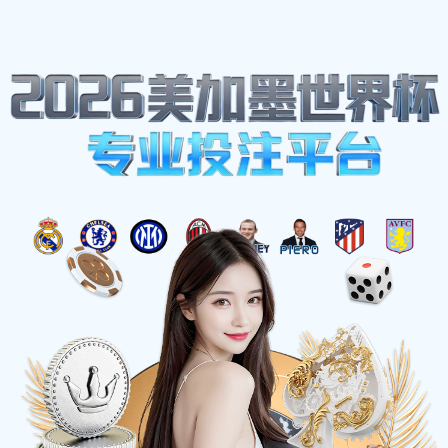
产品分类
首页
产品分类