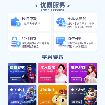
球等方面所带来的优势。此外，还将讨论其对
脚踝支持和舒适性的贡献，以及在不同场地条
件下的表现。最后，通过总结归纳，强调刺客
足球鞋在现代足球比赛中的重要性和应用价
值。
1、适合的球员类型
刺客足球鞋主要适合那些追求速度与灵活性的
球员。这类球员通常是球队中的前锋或边锋，
他们需要在比赛中快速突破防线并创造进攻机
会。由于刺客系列提供了轻便而又贴合脚型的
设计，使得这些位置上的球员能够更好地发挥
自己的速度优势。
除了前锋与边锋外，中场组织者也是另一类非
常适合佩戴刺客足球鞋的球员。他们在比赛中
常常需要通过精准传递和快速移动来掌控节
奏，而刺客足球鞋能够为他们提供良好的脚感
与控制力，使得传球更加准确且有力。