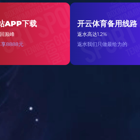
全球赛事精彩瞬间尽在掌握之中
球最受欢迎的体育项目之一，其赛事精彩瞬间和信息
“天下足球下载ins”应用应运而生，提供全新的用
精彩时刻。这篇文章将从四个方面对“天下足球下载
握之中”进行详细阐述，包括应用的界面设计、资讯内
过这四个方面，我们将全面了解如何利用这款应用提
。