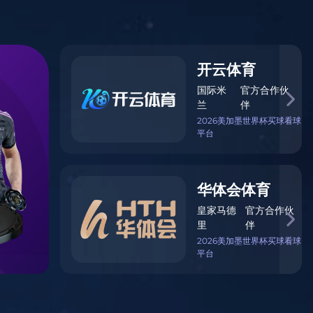
务宗旨
联络
必威西汉姆联
让我们谈谈