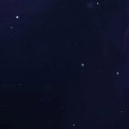
4、持续优化与用户反馈
为了确保不断满足用户需求，“天下足球下载i
发布调查问卷及数据分析，该团队能够了解
软件的发展具有重要意义。
与此同时，该应用也鼓励用户积极提出建议
倾听。在这种开放式沟通下，不仅提高了客
市场趋势与消费者期待。
最后，通过这些努力，“天下足球下载ins”
玩家全新的体验。因此，可以说，这款应用
始终坚持创新与优化，以便更好地服务于广
总结：
Total football download ins provides a new e
exciting moments of global events at their fing
content, interactive features, and continuou