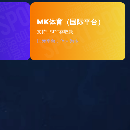
导航
发现
betway必威
产品分类
资讯中心