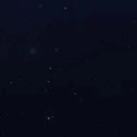
r every football enthusiast.
s as一个信息获取渠道，更是一个连接粉丝的平台，将全球各地热爱
大运动的热情。“天下足球下载ins”的出现，是现
将引领未来更多创新，实现更广泛、更深入的人际交
下一篇
联系方式