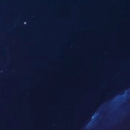
服务宗旨
联络
必威西汉姆联
推荐文章
打篮球的心得体会与成长历程
总结分享
2026-05-18
快乐的周末足球时光与成长的
点滴记录
2026-05-18
广州香港足球比赛激情对决球
迷齐聚共庆友谊与竞技盛宴