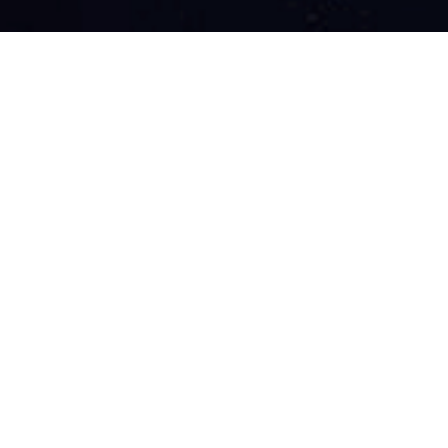
发现
be
⚽️⚽️betway·必威(西汉姆联)官方网站 -
grand lisboa macau：betway必威西
产品分
汉姆联官网是英超俱乐部西汉姆联的
资讯中
官方合作伙伴站点，提供球队资讯、
独家采访、比赛日幕后花絮。网站还
服务宗
设有“球迷商店”，售卖联名款周边。
联络
必
Betway与铁锤帮携手，为球迷带来深
度内容。访问官网，观看球员训练视
频。
Copyright © 2026 - 版权所有
betway·必威(西汉姆联)官