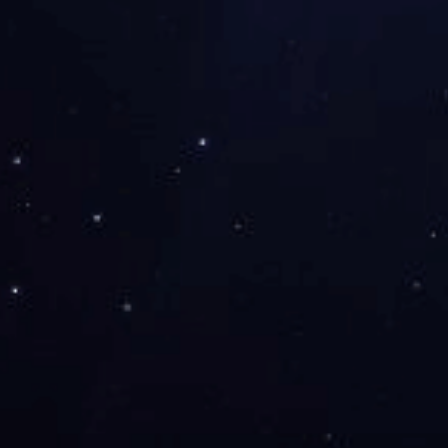
creates an unparalleled viewing experience fo
This platform not only serve
体育的人们汇聚在一起，共同分享他们对这个伟
代科技赋予体育领域的一次重要突破，它必
流和体育文化传播。
上一篇
导航