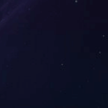
ns”重视收集并分析来自用户的重要反馈。通过定期
哪些功能受到欢迎，以及哪些地方需要改进，这对于
，无论是关于界面的改进还是新增功能，他们都乐于
户满意度，也促进了产品本身的发展，使其更加符合
实现了一次又一次成功更新，每一次版本升级都会带给
真正做到了以用户为中心，在技术发展与市场变化中
大球迷群体。
xperience for fans, allowing them to enjoy the
ertips. Through its user-friendly interface, rich
s improvement based on feedback, this application