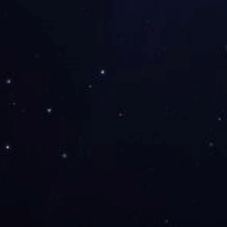
园生活，提高参与体育活动热情。同时，这
展，加深友情与爱情之间连结.
相信只要精心挑选并搭配合适的小学生情侣款
无论是在赛场上的拼搏还是生活中的点滴，
精彩篇章！
上一篇
导航