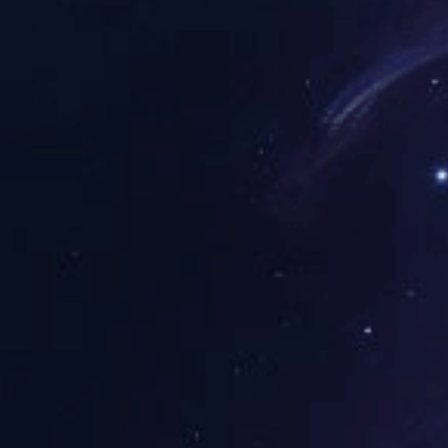
力纤维，不仅能够贴合孩子们身体曲线，还
奔跑或投篮动作，也不会影响他们的表现。
最后，应注意洗涤后的耐用性。由于小学生
选用耐磨损且易清洗材质的小学生篮球服更
们无后顾之忧地尽情享受运动乐趣。
3、功能性考虑
对于小学生来说，篮球活动中的安全问题尤
其功能性的体现。例如，多口袋设计便于携
高了孩童在户外活动中的辨识度，为他们提
此外，一些品牌开始尝试添加防紫外线、防
就意味着，无论是在阳光明媚还是阴
betwa
护。同时，这样的一些创新也让家长更加放