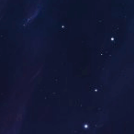
显。情侣款的小学生篮球服大多采用鲜艳明亮的颜色
显得更加引人注目。比如，有些品牌推出了以动漫角
仅符合小学生的审美，还能增强他们对运动的兴趣。
动元素，例如双胞胎系列或者拼接设计。在这种情况
特定的位置或图案相互呼应，从而彰显出穿着者之间
朋友都能找到自己喜欢且富有个性的选择，为他们在
，更是一种表达自我风格和情感联系的新方式。通过
一面，同时也能在校内活动中提升团队意识与凝聚
忽视的重要因素。孩子们在进行体育活动时，需要长
成为了首选。这类材料一般具有良好的排汗性能，可
状态。
重要标准。一些专门为儿童设计的篮球服使用了高弹