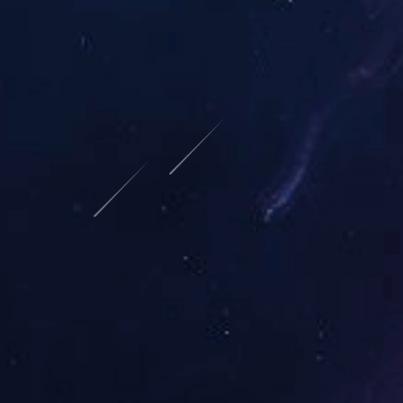
当今社会，小学生对时尚的追求也越来越明
和个性化图案设计，使得穿着者在运动场上
色或热门游戏为主题的篮球服，这类设计不
此外，一些品牌还注重在情侣款式上增加互
下，两件衣服虽然各自独立，但却可以通过
默契与亲密关系。这种独特设计使得每位小
校园生活中增添了一份特别的回忆。
总之，小学生篮球服不仅仅是一件运动装备
时尚设计，小朋友们能够展现出年轻朝气的
力。
2、舒适面料选择
在选择小学生篮球服时，舒适性是一个不可
时间保持灵活和自由。因此，优质透气材料
以有效地调节体温，让孩子们始终保持干爽
除了透气性外，弹性也是评估面料舒适度的