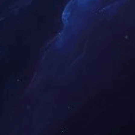
更要兼顾实用性与安全性。通过合理配置这些功能元
体体验，让他们真正体会到“玩得开心”的乐趣。