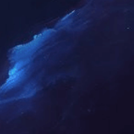
2026-05-17
小马发光篮球的奇幻之旅点亮
梦想与友谊的火花
2026-05-16
实况足球键盘操作全攻略助你
轻松掌握游戏技巧与战术运用
2026-05-16
实况足球2016全面攻略新手必
看技巧与战术解析详解
2026-05-16
实况足球2012最强攻略全解析
助你成为足球游戏高手
2026-05-15
孙红雷热爱足球的背后故事与
他在绿茵场上的激情瞬间分享
2026-05-15