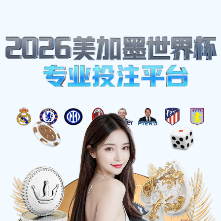
资讯中心
首页
资讯中心